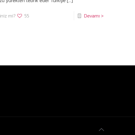
u yürekten tebrik eder Türkiye
[…]
niz mi?
55
Devamı >