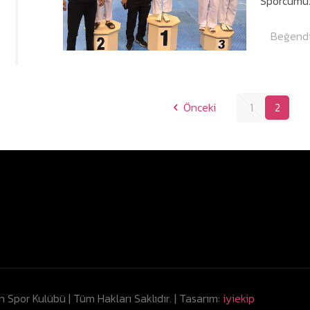
Sporcumuz
Beğendi
Önceki
1
2
Spor Kulübü | Tüm Hakları Saklıdır. | Tasarım:
iyiekip