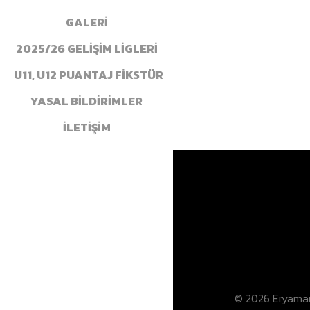
GALERİ
2025/26 GELİŞİM LİGLERİ
U11, U12 PUANTAJ FİKSTÜR
YASAL BİLDİRİMLER
İLETİŞİM
© 2026 Eryaman 