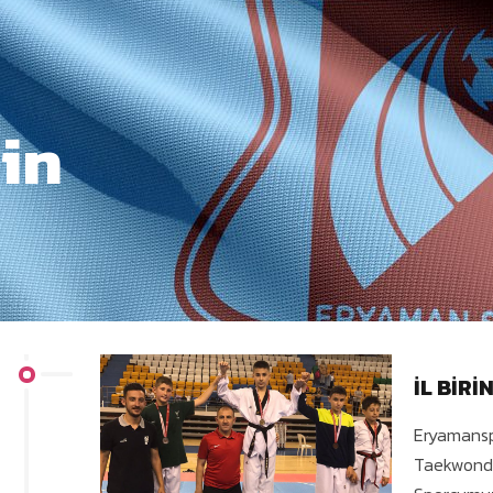
in
İL BİRİ
Eryamansp
Taekwondo 