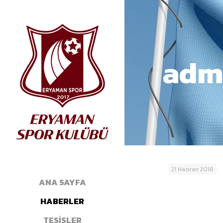
adm
21 Haziran 2018
ANA SAYFA
HABERLER
TESİSLER