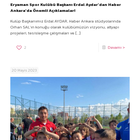
Eryaman Spor Kulübü Başkanı Erdal Aydar’dan Haber
Ankara’da Önemli Açıklamalar!
Kulüp Başkanımız Erdal AYDAR, Haber Ankara stüdyolarında
Orhan SAL’ın konuğu olarak kulübümüzün vizyonu, altyapı
projeleri, tesisleşme çalışmaları ve
[…]
2
Devamı >
20 Mayıs 2023