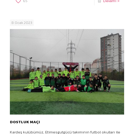
65
Devamı >
8 Ocak 2023
DOSTLUK MAÇI
Kardeş kulübümüz, Etimesgutgücü takımının futbol okulları ile