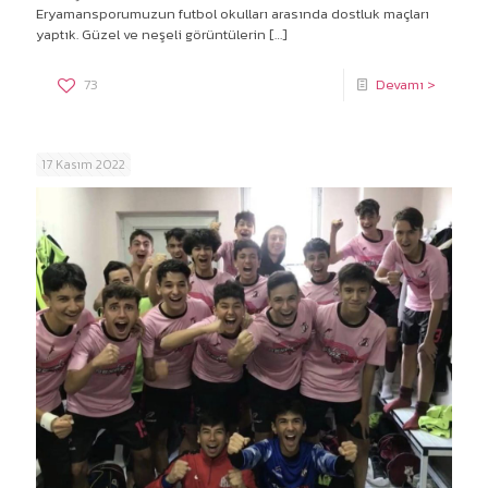
Eryamansporumuzun futbol okulları arasında dostluk maçları
yaptık. Güzel ve neşeli görüntülerin
[…]
73
Devamı >
17 Kasım 2022